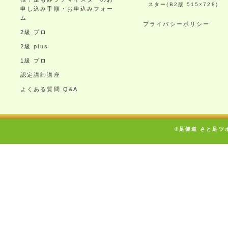
スター(B2版 515×728)
申し込み手順・お申込みフォー
ム
プライバシーポリシー
2級 プロ
2級 plus
1級 プロ
認定講師講座
よくある質問 Q&A
©足健道 さと足ツボ療術