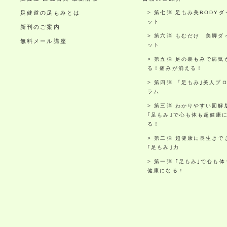
足健道の足もみとは
第七弾 足もみ美BODYダ
ット
新刊のご案内
第六弾 もむだけ 美脚ダ
無料メール講座
ット
第五弾 足の裏もみで病気
る！痛みが消える！
第四弾 「足もみ｣美人プ
ラム
第三弾 わかりやすい図解
｢足もみ｣で心も体も超健康
る！
第二弾 超健康に長生きで
｢足もみ｣力
第一弾 ｢足もみ｣で心も体
健康になる！