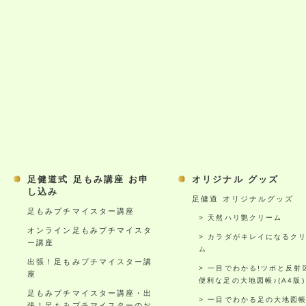
足健道式 足もみ講座 お申
オリジナル グッズ
し込み
足健道 オリジナルグッズ
足もみプチマイスター講座
天然ハリ艶クリーム
オンライン足もみプチマイスタ
カラダがキレイになるク
ー講座
ム
出張！足もみプチマイスター講
一目でわかる!ツボと反射
座
便利な足の大地図帳♪(A4版)
足もみプチマイスター講座・出
一目でわかる足の大地図
張！足もみプチマイスターのお