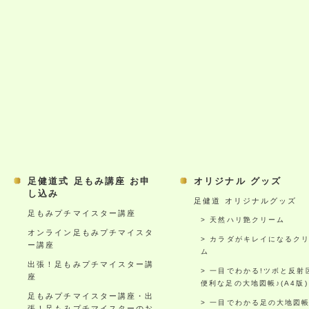
足健道式 足もみ講座 お申
オリジナル グッズ
し込み
足健道 オリジナルグッズ
足もみプチマイスター講座
天然ハリ艶クリーム
オンライン足もみプチマイスタ
カラダがキレイになるク
ー講座
ム
出張！足もみプチマイスター講
一目でわかる!ツボと反射
座
便利な足の大地図帳♪(A4版)
足もみプチマイスター講座・出
一目でわかる足の大地図
張！足もみプチマイスターのお