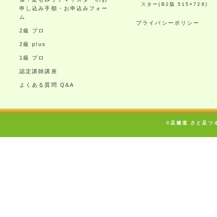
スター(B2版 515×728)
申し込み手順・お申込みフォー
ム
プライバシーポリシー
2級 プロ
2級 plus
1級 プロ
認定講師講座
よくある質問 Q&A
©足健道 さと足ツボ療術