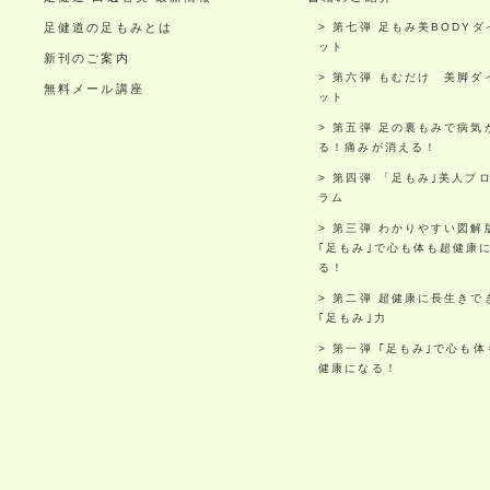
足健道の足もみとは
第七弾 足もみ美BODYダ
ット
新刊のご案内
第六弾 もむだけ 美脚ダ
無料メール講座
ット
第五弾 足の裏もみで病気
る！痛みが消える！
第四弾 「足もみ｣美人プ
ラム
第三弾 わかりやすい図解
｢足もみ｣で心も体も超健康
る！
第二弾 超健康に長生きで
｢足もみ｣力
第一弾 ｢足もみ｣で心も体
健康になる！