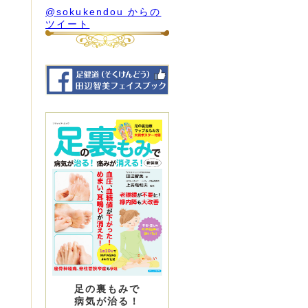
@sokukendou からの
ツイート
足の裏もみで
病気が治る！