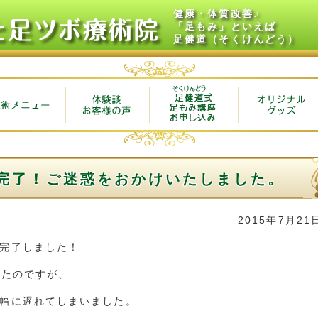
健康・体質改善♪
「足もみ」といえば
足健道（そくけんどう）
管完了！ご迷惑をおかけいたしました。
2015年7月21
完了しました！
いたのですが、
幅に遅れてしまいました。