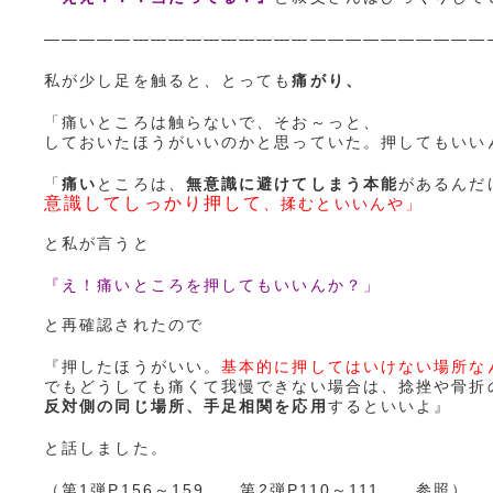
—————————————————————————
私が少し足を触ると、とっても
痛がり、
「痛いところは触らないで、そお～っと、
しておいたほうがいいのかと思っていた。押してもいい
「
痛い
ところは、
無意識に避けてしまう本能
があるんだ
意識してしっかり押して
、揉むといいんや」
と私が言うと
『え！痛いところを押してもいいんか？」
と再確認されたので
『押したほうがいい。
基本的に押してはいけない場所な
でもどうしても痛くて我慢できない場合は、捻挫や骨折
反対側の同じ場所、手足相関を応用
するといいよ』
と話しました。
（第1弾P156～159 第2弾P110～111 参照）