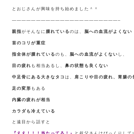
とおじさんが興味を持ち始めました＾＾
——————————————————————–
親指
がそんなに
腫れている
のは、
脳への血流がよくない
首のコリが重症
指全体が腫れている
のも、
脳への血流がよくない
し、
目の疲れ
も相当あるし、
鼻の状態も良くない
中足骨にある大きなタコ
は、
肩こりや目の疲れ、胃腸の
足の変形
もある
内臓の疲れが相当
カラダも冷えている
と遠目から話すと
『ええ！！！当たってる！』
と叔父さんはびっくりして