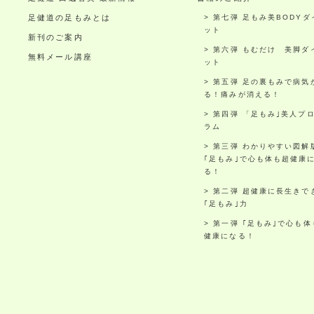
足健道の足もみとは
第七弾 足もみ美BODYダ
ット
新刊のご案内
第六弾 もむだけ 美脚ダ
無料メール講座
ット
第五弾 足の裏もみで病気
る！痛みが消える！
第四弾 「足もみ｣美人プ
ラム
第三弾 わかりやすい図解
｢足もみ｣で心も体も超健康
る！
第二弾 超健康に長生きで
｢足もみ｣力
第一弾 ｢足もみ｣で心も体
健康になる！