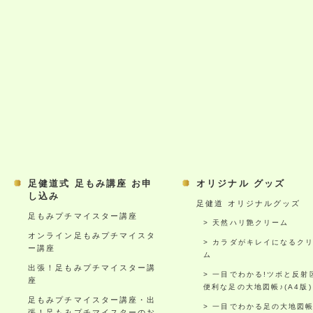
足健道式 足もみ講座 お申
オリジナル グッズ
し込み
足健道 オリジナルグッズ
足もみプチマイスター講座
天然ハリ艶クリーム
オンライン足もみプチマイスタ
カラダがキレイになるク
ー講座
ム
出張！足もみプチマイスター講
一目でわかる!ツボと反射
座
便利な足の大地図帳♪(A4版)
足もみプチマイスター講座・出
一目でわかる足の大地図
張！足もみプチマイスターのお