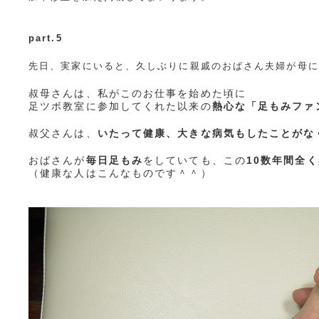
part.5
先日、実家にいると、久しぶりに親戚のおばさん夫婦が母に
叔母さんは、私がこのお仕事を始めた頃に
足ツボ教室に参加してくれた以来の
熱心な「足もみファ
叔父さんは、
いたって健康、大きな病気もしたことがな
おばさんが
毎日足もみ
をしていても、この
10数年間全
（健康な人はこんなものです＾＾）