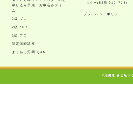
スター(B2版 515×728)
申し込み手順・お申込みフォー
ム
プライバシーポリシー
2級 プロ
2級 plus
1級 プロ
認定講師講座
よくある質問 Q&A
©足健道 さと足ツボ療術