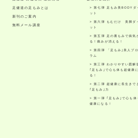
足健道の足もみとは
第七弾 足もみ美BODYダ
ット
新刊のご案内
第六弾 もむだけ 美脚ダ
無料メール講座
ット
第五弾 足の裏もみで病気
る！痛みが消える！
第四弾 「足もみ｣美人プ
ラム
第三弾 わかりやすい図解
｢足もみ｣で心も体も超健康
る！
第二弾 超健康に長生きで
｢足もみ｣力
第一弾 ｢足もみ｣で心も体
健康になる！