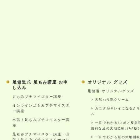
足健道式 足もみ講座 お申
オリジナル グッズ
し込み
足健道 オリジナルグッズ
足もみプチマイスター講座
天然ハリ艶クリーム
オンライン足もみプチマイスタ
カラダがキレイになるク
ー講座
ム
出張！足もみプチマイスター講
一目でわかる!ツボと反射
座
便利な足の大地図帳♪(A4版)
足もみプチマイスター講座・出
一目でわかる足の大地図
張！足もみプチマイスターのお