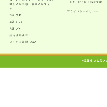
スター(B2版 515×728)
申し込み手順・お申込みフォー
ム
プライバシーポリシー
2級 プロ
2級 plus
1級 プロ
認定講師講座
よくある質問 Q&A
©足健道 さと足ツボ療術