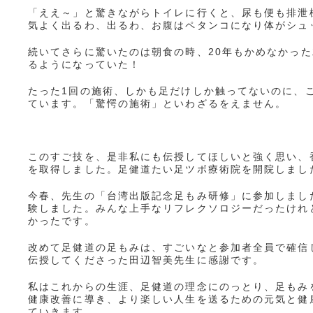
「ええ～」と驚きながらトイレに行くと、尿も便も排泄
気よく出るわ、出るわ、お腹はペタンコになり体がシュ
続いてさらに驚いたのは朝食の時、20年もかめなかっ
るようになっていた！
たった1回の施術、しかも足だけしか触ってないのに、こ
ています。「驚愕の施術」といわざるをえません。
このすご技を、是非私にも伝授してほしいと強く思い、
を取得しました。足健道たい足ツボ療術院を開院しまし
今春、先生の「台湾出版記念足もみ研修」に参加しまし
験しました。みんな上手なリフレクソロジーだったけれ
かったです。
改めて足健道の足もみは、すごいなと参加者全員で確信
伝授してくださった田辺智美先生に感謝です。
私はこれからの生涯、足健道の理念にのっとり、足もみ
健康改善に導き、より楽しい人生を送るための元気と健
ていきます。