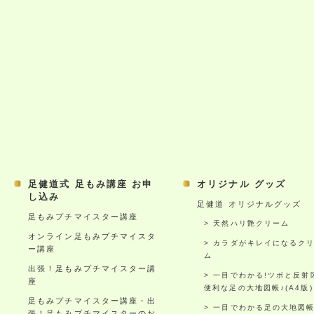
足健道式 足もみ講座 お申
オリジナル グッズ
し込み
足健道 オリジナルグッズ
足もみプチマイスター講座
天然ハリ艶クリーム
オンライン足もみプチマイスタ
カラダがキレイになるク
ー講座
ム
出張！足もみプチマイスター講
一目でわかる!ツボと反射
座
便利な足の大地図帳♪(A4版)
足もみプチマイスター講座・出
一目でわかる足の大地図
張！足もみプチマイスターのお