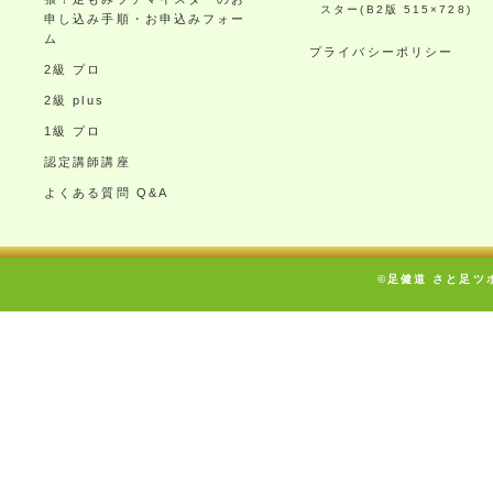
スター(B2版 515×728)
申し込み手順・お申込みフォー
ム
プライバシーポリシー
2級 プロ
2級 plus
1級 プロ
認定講師講座
よくある質問 Q&A
©足健道 さと足ツボ療術