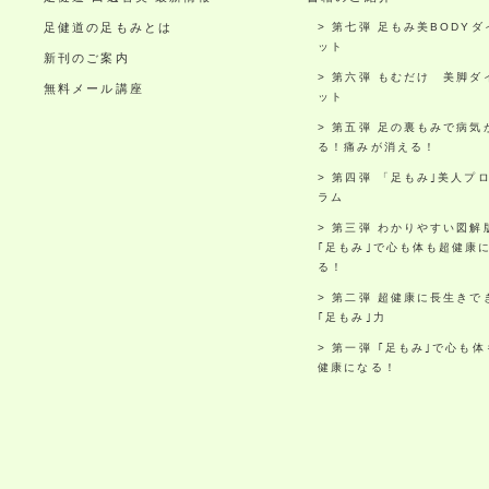
足健道の足もみとは
第七弾 足もみ美BODYダ
ット
新刊のご案内
第六弾 もむだけ 美脚ダ
無料メール講座
ット
第五弾 足の裏もみで病気
る！痛みが消える！
第四弾 「足もみ｣美人プ
ラム
第三弾 わかりやすい図解
｢足もみ｣で心も体も超健康
る！
第二弾 超健康に長生きで
｢足もみ｣力
第一弾 ｢足もみ｣で心も体
健康になる！