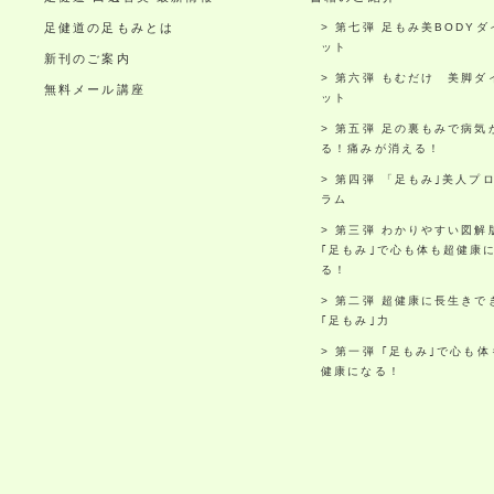
足健道の足もみとは
第七弾 足もみ美BODYダ
ット
新刊のご案内
第六弾 もむだけ 美脚ダ
無料メール講座
ット
第五弾 足の裏もみで病気
る！痛みが消える！
第四弾 「足もみ｣美人プ
ラム
第三弾 わかりやすい図解
｢足もみ｣で心も体も超健康
る！
第二弾 超健康に長生きで
｢足もみ｣力
第一弾 ｢足もみ｣で心も体
健康になる！