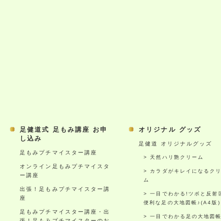
足健道式 足もみ講座 お申
オリジナル グッズ
し込み
足健道 オリジナルグッズ
足もみプチマイスター講座
天然ハリ艶クリーム
オンライン足もみプチマイスタ
カラダがキレイになるク
ー講座
ム
出張！足もみプチマイスター講
一目でわかる!ツボと反射
座
便利な足の大地図帳♪(A4版)
足もみプチマイスター講座・出
一目でわかる足の大地図
張！足もみプチマイスターのお