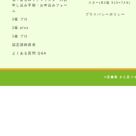
スター(B2版 515×728)
申し込み手順・お申込みフォー
ム
プライバシーポリシー
2級 プロ
2級 plus
1級 プロ
認定講師講座
よくある質問 Q&A
©足健道 さと足ツボ療術