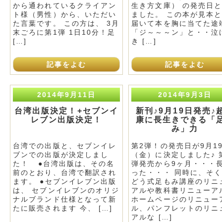
から通われているクライアン
生き方文庫） の発売日
ト様（男性）から、いただい
ました。 この本が見本
た言葉です。 この方は、 3月
届いて本を胸に当てた途
末ごろに第1弾 1日10分！足
「ジ～～～ン」と・・泣
[…]
き […]
記事をよむ
記事をよむ
2014年9月11日
2014年9月3日
台湾出版決定！+セブンイ
新刊♪9月19日発売♪
レブン出版決定！
康に長生きできる「
み」力
台湾での出版と、セブンイレ
第2弾！の発売日が9月1
ブンでの出版が決定しまし
（金）に決定しました♪ 
た！ ●台湾出版は、その名
弾発売から9ヶ月・・・
前のとおり、台湾で翻訳され
った・・・ 同時に、そ
ます。 ●セブンイレブン出版
どう式足もみ講座のリニ
は、 セブンイレブンのオリジ
アルや教科書リニューア
ナルブランド仕様となって新
ホームページのリニュー
たに販売されます 今、 […]
ル、パンフレットのリニ
アルな […]