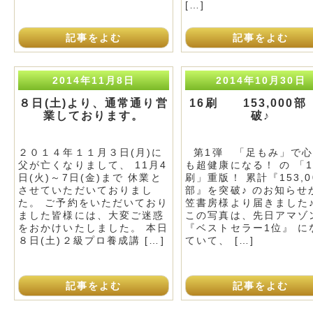
[…]
記事をよむ
記事をよむ
2014年11月8日
2014年10月30日
８日(土)より、通常通り営
16刷 153,000部
業しております。
破♪
２０１４年１１月３日(月)に
第1弾 「足もみ」で心
父が亡くなりまして、 11月4
も超健康になる！ の 「1
日(火)～7日(金)まで 休業と
刷」重版！ 累計『153,0
させていただいておりまし
部』を突破♪ のお知らせ
た。 ご予約をいただいており
笠書房様より届きました♪
ました皆様には、大変ご迷惑
この写真は、先日アマゾ
をおかけいたしました。 本日
『ベストセラー1位』 に
８日(土)２級プロ養成講 […]
ていて、 […]
記事をよむ
記事をよむ