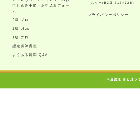
スター(B2版 515×728)
申し込み手順・お申込みフォー
ム
プライバシーポリシー
2級 プロ
2級 plus
1級 プロ
認定講師講座
よくある質問 Q&A
©足健道 さと足ツボ療術