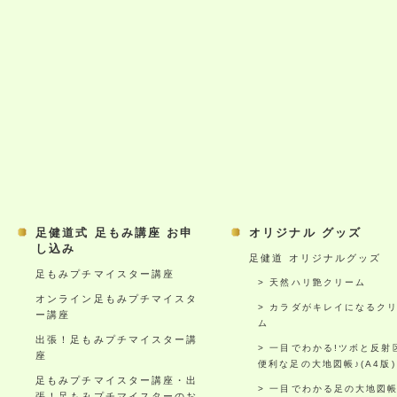
足健道式 足もみ講座 お申
オリジナル グッズ
し込み
足健道 オリジナルグッズ
足もみプチマイスター講座
天然ハリ艶クリーム
オンライン足もみプチマイスタ
カラダがキレイになるク
ー講座
ム
出張！足もみプチマイスター講
一目でわかる!ツボと反射
座
便利な足の大地図帳♪(A4版)
足もみプチマイスター講座・出
一目でわかる足の大地図
張！足もみプチマイスターのお