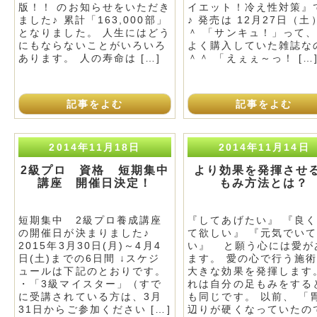
版！！ のお知らせをいただき
イエット！冷え性対策』
ました♪ 累計「163,000部」
♪ 発売は 12月27日（土
となりました。 人生にはどう
＾ 「サンキュ！」って
にもならないことがいろいろ
よく購入していた雑誌な
あります。 人の寿命は […]
＾＾ 「えぇぇ～っ！ […
記事をよむ
記事をよむ
2014年11月18日
2014年11月14日
2級プロ 資格 短期集中
より効果を発揮させ
講座 開催日決定！
もみ方法とは？
短期集中 2級プロ養成講座
『してあげたい』 『良
の開催日が決まりました♪
て欲しい』 『元気でい
2015年3月30日(月)～4月4
い』 と願う心には愛が
日(土)までの6日間 ↓スケジ
ます。 愛の心で行う施
ュールは下記のとおりです。
大きな効果を発揮します
・「3級マイスター」（すで
れは自分の足もみをする
に受講されている方は、3月
も同じです。 以前、 「
31日からご参加ください […]
辺りが硬くなっていたの