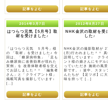
記事をよむ
記事をよむ
2014年3月7日
2012年8月27日
はつらつ元気【5月号】取
NHK金沢の取材を受
材を受けました♪
した♪
「はつらつ元気 ５月号」様
NHK金沢の撮影取材が 2
の 「取材」を受けました♪ 今
(月)行われました＾＾ 
回は、「糖尿病特集」 「足も
説明しています↓ クラ
み糖尿病に改善効果が現れた
ント様の娘さんにモデル
実例」を 改善体験者様を交え
っていただき 施術の風
てお話しました＾＾ 「編集者
影です。↓ 途中、スタッ
さん」と「クライアント様」
んたちが 【足ツボ】に
掲載写真を撮影しています↓
味を持って […]
[…]
記事をよむ
記事をよむ