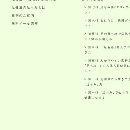
足健道の足もみとは
第七弾 足もみ美BODYダ
ット
新刊のご案内
第六弾 もむだけ 美脚ダ
無料メール講座
ット
第五弾 足の裏もみで病気
る！痛みが消える！
第四弾 「足もみ｣美人プ
ラム
第三弾 わかりやすい図解
｢足もみ｣で心も体も超健康
る！
第二弾 超健康に長生きで
｢足もみ｣力
第一弾 ｢足もみ｣で心も体
健康になる！