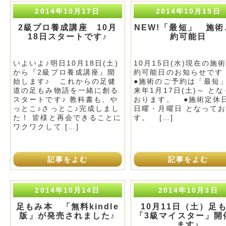
2014年10月17日
2014年10月15日
2級プロ養成講座 10月
NEW!「最短」 施術
18日スタートです♪
約可能日
いよいよ♪明日10月18日(土)
10月15日(水)現在の施
から『2級プロ養成講座』開
約可能日のお知らせで
始します♪ これからの足健
●施術のご予約は「最短
道の足もみ物語を一緒に創る
来年1月17日(土)～ と
スタートです♪ 教科書も、や
おります。 ●施術定休
っとこ♪さっとこ♪完成しまし
日曜・月曜日 となって
た！ 皆様と再会できることに
す。 […]
ワクワクして […]
記事をよむ
記事をよむ
2014年10月14日
2014年10月3日
足もみ本 「無料kindle
10月11日（土）足
版」が発売されました♪
「3級マイスター」開
ます♪