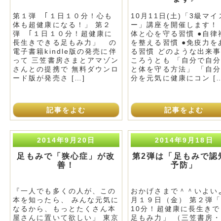
第１弾 ｢１日１０分！心も
10月11日(土)「3級マ
体も超健康になる！」 第２
ー」講座を開催します！ 
弾 ｢１日１０分！超健康に
体と心を守る習慣 ●自律
長生きできる足もみ力」 の
を整える習慣 ●免疫力を
電子書籍kindle版の発売に伴
る習慣 どのような出来
って 三笠書房さまとアマゾン
ころうとも 「自分で自
さんとの提携で 無料ダウンロ
と体を守る方法」 「自
ード版が発売さ […]
分を元気に健康にコン […
記事をよむ
記事をよむ
2014年9月20日
2014年9月18日
足もみで「狭心症」が改
第2弾は「足もみで認
善！
予防」
『一人でも多くの人が、この
おかげさまで＾＾いよい
本を知ったら、 みんな元気に
月１９日（金） 第２弾「
なるから、もっとたくさん本
10分！超健康に長生き
屋さんに置いて欲しい」 東京
足もみ力」 （三笠書房