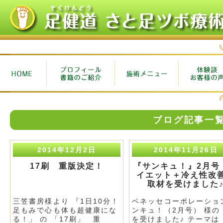
ブログ記事一
2014年12月2日
2014年11月26日
17刷 重版決定！
『サンキュ！』2月号
イエット＋冷え性改
取材を受けました
三笠書房様より 『1日10分！
ベネッセコーポレーショ
足もみで心も体も超健康にな
ンキュ！（2月号） 様の
る！」 の 「17刷」 重
を受けました♪ テーマは